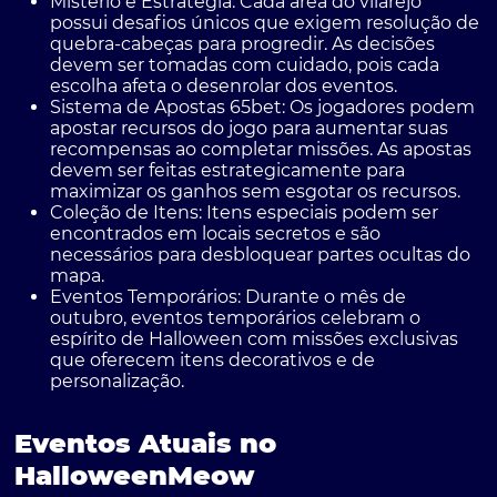
Mistério e Estratégia:
Cada área do vilarejo
possui desafios únicos que exigem resolução de
quebra-cabeças para progredir. As decisões
devem ser tomadas com cuidado, pois cada
escolha afeta o desenrolar dos eventos.
Sistema de Apostas 65bet:
Os jogadores podem
apostar recursos do jogo para aumentar suas
recompensas ao completar missões. As apostas
devem ser feitas estrategicamente para
maximizar os ganhos sem esgotar os recursos.
Coleção de Itens:
Itens especiais podem ser
encontrados em locais secretos e são
necessários para desbloquear partes ocultas do
mapa.
Eventos Temporários:
Durante o mês de
outubro, eventos temporários celebram o
espírito de Halloween com missões exclusivas
que oferecem itens decorativos e de
personalização.
Eventos Atuais no
HalloweenMeow