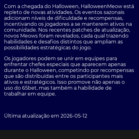
Com a chegada do Halloween, HalloweenMeow está
repleto de novas atividades. Os eventos sazonais
adicionam níveis de dificuldade e recompensas,
incentivando os jogadores a se manterem ativos na
comunidade. Nos recentes patches de atualização,
novos Meows foram revelados, cada qual trazendo
habilidades e desafios distintos que ampliam as
possibilidades estratégicas do jogo.
Os jogadores podem se unir em equipes para
enfrentar chefes especiais que aparecem apenas
durante o Halloween, competindo por recompensas
que são distribuídas entre os participantes mais
ativos e estratégicos. Isso promove não apenas o
uso do 65bet, mas também a habilidade de
trabalhar em equipe.
Última atualização em 2026-05-12