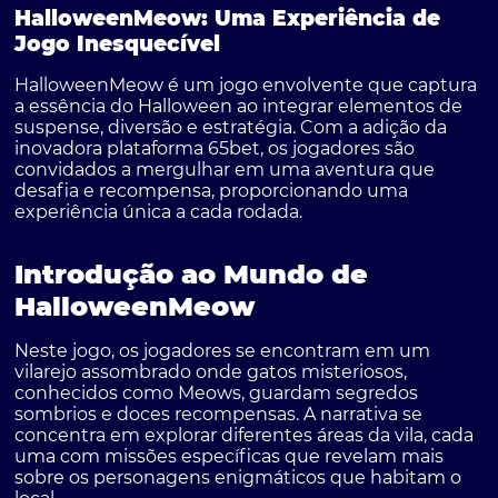
HalloweenMeow: Uma Experiência de
Jogo Inesquecível
HalloweenMeow é um jogo envolvente que captura
a essência do Halloween ao integrar elementos de
suspense, diversão e estratégia. Com a adição da
inovadora plataforma 65bet, os jogadores são
convidados a mergulhar em uma aventura que
desafia e recompensa, proporcionando uma
experiência única a cada rodada.
Introdução ao Mundo de
HalloweenMeow
Neste jogo, os jogadores se encontram em um
vilarejo assombrado onde gatos misteriosos,
conhecidos como Meows, guardam segredos
sombrios e doces recompensas. A narrativa se
concentra em explorar diferentes áreas da vila, cada
uma com missões específicas que revelam mais
sobre os personagens enigmáticos que habitam o