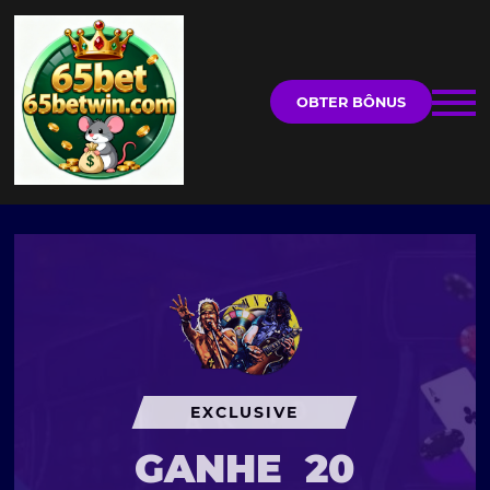
OBTER BÔNUS
EXCLUSIVE
GANHE
20