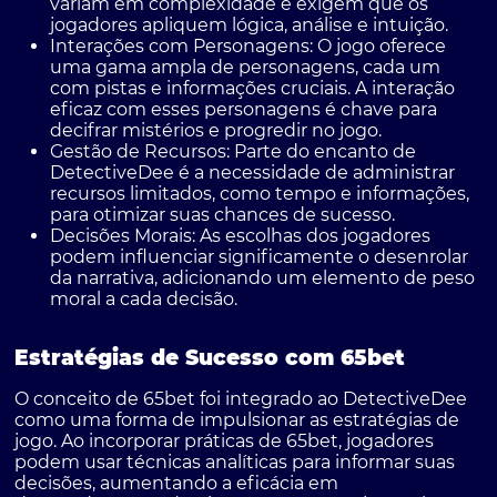
variam em complexidade e exigem que os
jogadores apliquem lógica, análise e intuição.
Interações com Personagens:
O jogo oferece
uma gama ampla de personagens, cada um
com pistas e informações cruciais. A interação
eficaz com esses personagens é chave para
decifrar mistérios e progredir no jogo.
Gestão de Recursos:
Parte do encanto de
DetectiveDee é a necessidade de administrar
recursos limitados, como tempo e informações,
para otimizar suas chances de sucesso.
Decisões Morais:
As escolhas dos jogadores
podem influenciar significamente o desenrolar
da narrativa, adicionando um elemento de peso
moral a cada decisão.
Estratégias de Sucesso com 65bet
O conceito de 65bet foi integrado ao DetectiveDee
como uma forma de impulsionar as estratégias de
jogo. Ao incorporar práticas de 65bet, jogadores
podem usar técnicas analíticas para informar suas
decisões, aumentando a eficácia em