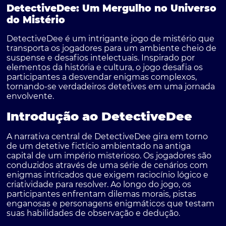
DetectiveDee: Um Mergulho no Universo
do Mistério
DetectiveDee
é um intrigante jogo de mistério que
transporta os jogadores para um ambiente cheio de
suspense e desafios intelectuais. Inspirado por
elementos da história e cultura, o jogo desafia os
participantes a desvendar enigmas complexos,
tornando-se verdadeiros detetives em uma jornada
envolvente.
Introdução ao DetectiveDee
A narrativa central de DetectiveDee gira em torno
de um detetive fictício ambientado na antiga
capital de um império misterioso. Os jogadores são
conduzidos através de uma série de cenários com
enigmas intricados que exigem raciocínio lógico e
criatividade para resolver. Ao longo do jogo, os
participantes enfrentam dilemas morais, pistas
enganosas e personagens enigmáticos que testam
suas habilidades de observação e dedução.