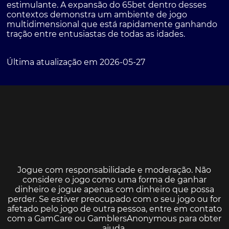
estimulante. A expansão do 65bet dentro desses
contextos demonstra um ambiente de jogo
multidimensional que está rapidamente ganhando
tração entre entusiastas de todas as idades.
Última atualização em 2026-05-27
Jogue com responsabilidade e moderação. Não
considere o jogo como uma forma de ganhar
dinheiro e jogue apenas com dinheiro que possa
perder. Se estiver preocupado com o seu jogo ou for
afetado pelo jogo de outra pessoa, entre em contato
com a
GamCare
ou
GamblersAnonymous
para obter
ajuda.