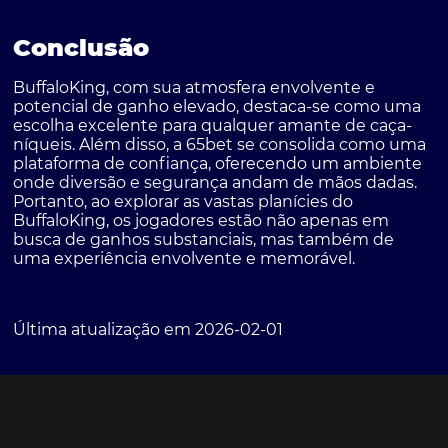
Conclusão
BuffaloKing, com sua atmosfera envolvente e
potencial de ganho elevado, destaca-se como uma
escolha excelente para qualquer amante de caça-
níqueis. Além disso, a 65bet se consolida como uma
plataforma de confiança, oferecendo um ambiente
onde diversão e segurança andam de mãos dadas.
Portanto, ao explorar as vastas planícies do
BuffaloKing, os jogadores estão não apenas em
busca de ganhos substanciais, mas também de
uma experiência envolvente e memorável.
Última atualização em 2026-02-01