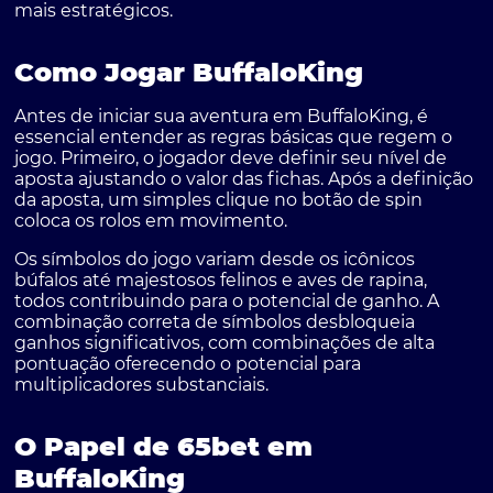
mais estratégicos.
Como Jogar BuffaloKing
Antes de iniciar sua aventura em BuffaloKing, é
essencial entender as regras básicas que regem o
jogo. Primeiro, o jogador deve definir seu nível de
aposta ajustando o valor das fichas. Após a definição
da aposta, um simples clique no botão de spin
coloca os rolos em movimento.
Os símbolos do jogo variam desde os icônicos
búfalos até majestosos felinos e aves de rapina,
todos contribuindo para o potencial de ganho. A
combinação correta de símbolos desbloqueia
ganhos significativos, com combinações de alta
pontuação oferecendo o potencial para
multiplicadores substanciais.
O Papel de 65bet em
BuffaloKing