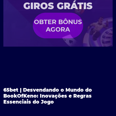
GIROS GRÁTIS
OBTER BÔNUS
AGORA
65bet | Desvendando o Mundo do
BookOfKeno: Inovações e Regras
Essenciais do Jogo