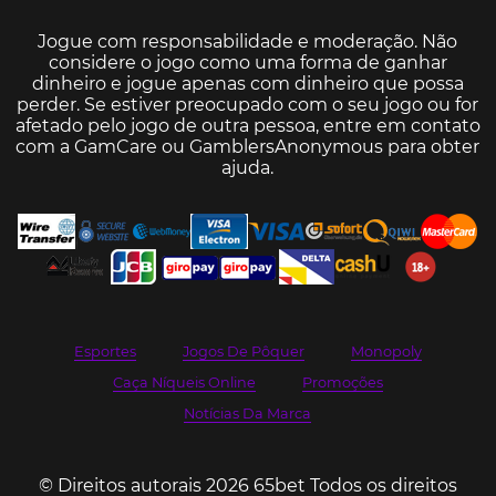
Jogue com responsabilidade e moderação. Não
considere o jogo como uma forma de ganhar
dinheiro e jogue apenas com dinheiro que possa
perder. Se estiver preocupado com o seu jogo ou for
afetado pelo jogo de outra pessoa, entre em contato
com a
GamCare
ou
GamblersAnonymous
para obter
ajuda.
Esportes
Jogos De Pôquer
Monopoly
Caça Níqueis Online
Promoções
Notícias Da Marca
© Direitos autorais 2026 65bet Todos os direitos