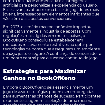
como a realidade aumentada e a inteligência
artificial para personalizar a experiência do usuário.
Esses avanços atraem uma base de jogadores mais
jovens, interessados em elementos intrigantes que
vão além das apostas convencionais.
Em 2023, o cenário macroeconômico impactou
significativamente a indústria de apostas. Com
regulações mais rígidas em muitos países, o
BookOfKeno conseguiu se estabelecer em
mercados relativamente restritivos ao optar por
tecnologias de ponta que asseguram um ambiente
de jogo justo e seguro. A confiança do consumidor é
um ponto central para o sucesso contínuo do jogo.
Estrategias para Maximizar
Ganhos no BookOfKeno
Embora o BookOfKeno seja essencialmente um
jogo de azar, estratégias podem ser empregadas
para aumentar as chances de sucesso. Participantes
experientes sugerem a seleção de uma mesma