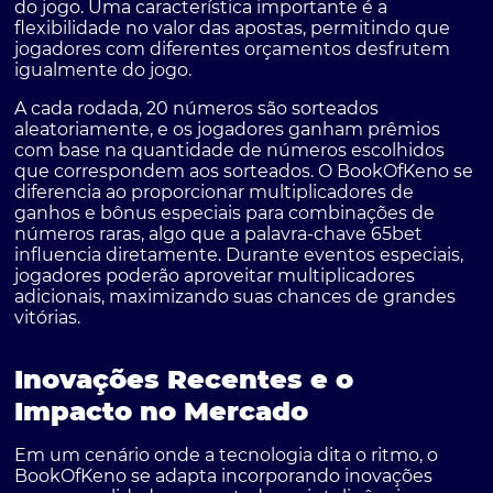
do jogo. Uma característica importante é a
flexibilidade no valor das apostas, permitindo que
jogadores com diferentes orçamentos desfrutem
igualmente do jogo.
A cada rodada, 20 números são sorteados
aleatoriamente, e os jogadores ganham prêmios
com base na quantidade de números escolhidos
que correspondem aos sorteados. O
BookOfKeno
se
diferencia ao proporcionar multiplicadores de
ganhos e bônus especiais para combinações de
números raras, algo que a palavra-chave
65bet
influencia diretamente. Durante eventos especiais,
jogadores poderão aproveitar multiplicadores
adicionais, maximizando suas chances de grandes
vitórias.
Inovações Recentes e o
Impacto no Mercado
Em um cenário onde a tecnologia dita o ritmo, o
BookOfKeno se adapta incorporando inovações