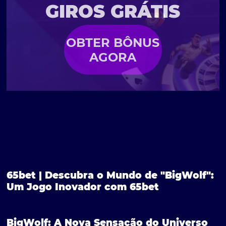
GIROS GRÁTIS
OBTER BÔNUS
AGORA
65bet | Descubra o Mundo de "BigWolf":
Um Jogo Inovador com 65bet
BigWolf: A Nova Sensação do Universo