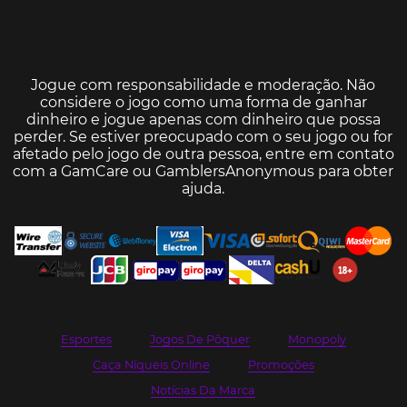
Jogue com responsabilidade e moderação. Não
considere o jogo como uma forma de ganhar
dinheiro e jogue apenas com dinheiro que possa
perder. Se estiver preocupado com o seu jogo ou for
afetado pelo jogo de outra pessoa, entre em contato
com a
GamCare
ou
GamblersAnonymous
para obter
ajuda.
Esportes
Jogos De Pôquer
Monopoly
Caça Níqueis Online
Promoções
Notícias Da Marca