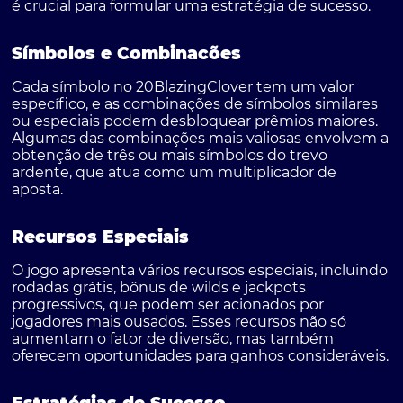
é crucial para formular uma estratégia de sucesso.
Símbolos e Combinacões
Cada símbolo no 20BlazingClover tem um valor
específico, e as combinações de símbolos similares
ou especiais podem desbloquear prêmios maiores.
Algumas das combinações mais valiosas envolvem a
obtenção de três ou mais símbolos do trevo
ardente, que atua como um multiplicador de
aposta.
Recursos Especiais
O jogo apresenta vários recursos especiais, incluindo
rodadas grátis, bônus de wilds e jackpots
progressivos, que podem ser acionados por
jogadores mais ousados. Esses recursos não só
aumentam o fator de diversão, mas também
oferecem oportunidades para ganhos consideráveis.