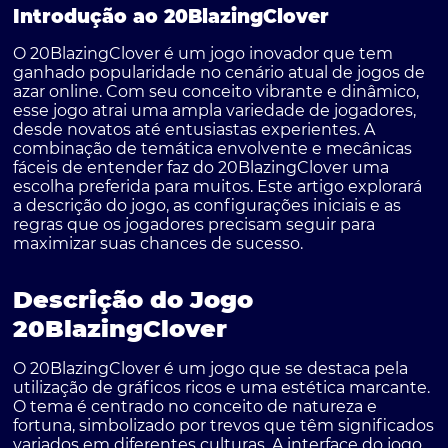
Introdução ao 20BlazingClover
O
20BlazingClover
é um jogo inovador que tem
ganhado popularidade no cenário atual de jogos de
azar online. Com seu conceito vibrante e dinâmico,
esse jogo atrai uma ampla variedade de jogadores,
desde novatos até entusiastas experientes. A
combinação de temática envolvente e mecânicas
fáceis de entender faz do 20BlazingClover uma
escolha preferida para muitos. Este artigo explorará
a descrição do jogo, as configurações iniciais e as
regras que os jogadores precisam seguir para
maximizar suas chances de sucesso.
Descrição do Jogo
20BlazingClover
O
20BlazingClover
é um jogo que se destaca pela
utilização de gráficos ricos e uma estética marcante.
O tema é centrado no conceito de natureza e
fortuna, simbolizado por trevos que têm significados
variados em diferentes culturas. A interface do jogo